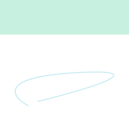
L
e
t
'
s
g
e
t
s
t
a
r
t
e
d
.