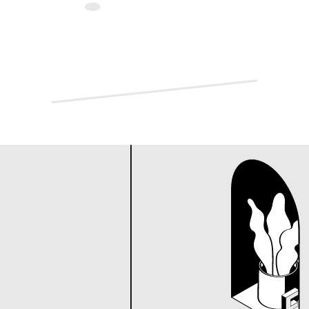
F
o
r
r
e
c
r
u
i
t
e
r
s
.