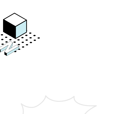
W
h
a
t
'
s