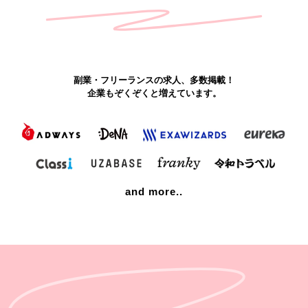
H
e
l
l
o
d
e
s
i
g
n
e
r
s
.
副業・フリーランスの求人、多数掲載！
企業もぞくぞくと増えています。
and more..
N
e
w
c
a
r
e
e
r
o
p
p
o
r
t
u
n
i
t
i
e
s