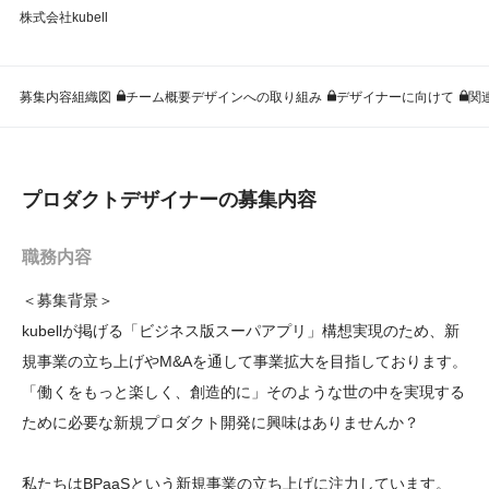
株式会社kubell
募集内容
組織図
チーム概要
デザインへの取り組み
デザイナーに向けて
関
プロダクトデザイナーの募集内容
職務内容
＜募集背景＞

kubellが掲げる「ビジネス版スーパアプリ」構想実現のため、新
規事業の立ち上げやM&Aを通して事業拡大を目指しております。

「働くをもっと楽しく、創造的に」そのような世の中を実現する
ために必要な新規プロダクト開発に興味はありませんか？

私たちはBPaaSという新規事業の立ち上げに注力しています。
