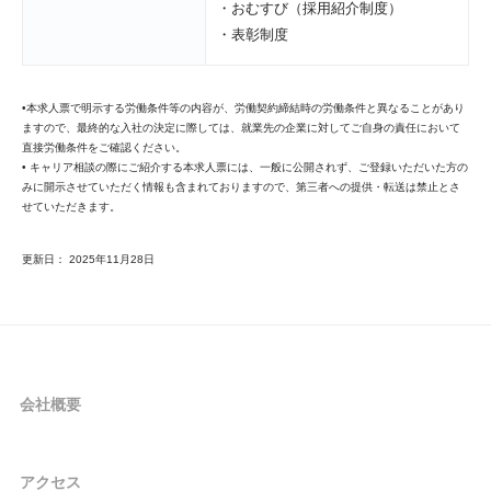
・おむすび（採用紹介制度）

・表彰制度
•本求人票で明示する労働条件等の内容が、労働契約締結時の労働条件と異なることがあり
ますので、最終的な入社の決定に際しては、就業先の企業に対してご自身の責任において
直接労働条件をご確認ください。
• キャリア相談の際にご紹介する本求人票には、一般に公開されず、ご登録いただいた方の
みに開示させていただく情報も含まれておりますので、第三者への提供・転送は禁止とさ
せていただきます。
更新日：
2025年11月28日
会社概要
アクセス