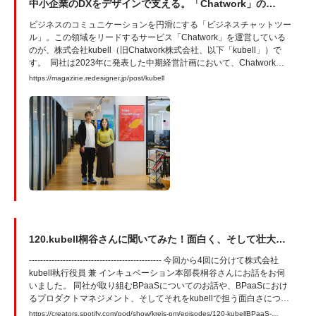
中小企業のDXをデザインで支える。「Chatwork」の
kubellが切り拓くBPaaSという新たな価値 - ReDesigner
ビジネスのコミュニケーションを円滑にする「ビジネスチャットツー
Magazine
ル」。この領域をリードするサービス「Chatwork」を運営している
のが、株式会社kubell（旧Chatwork株式会社、以下「kubell」）で
す。 同社は2023年に発表した中期経営計画において、Chatwork事
業に続く新たな事業の柱として「BPaaS（Business Process as a
https://magazine.redesigner.jp/post/kubell
Service、通称：ビーパース）」を掲げました。これに伴いチャット
経由で会計、労務、総務など様々なバックオフィス業務をアウトソー
スできる「Chatwork アシスタント」をリリースし、次いで2024年7
月に社名をkubellへと変更しました。 既存事業であるChatwork事業
と連携しながら、BPaaS事業の成長に注力していくkubellにおいて、
デザイナーはどのような介在価値を発揮しているのか。今回は
BPaaSのプロダクト立ち上げ期にプロダクトマネージャーとして携
わり、現在はChatwork事業のVPoPである海老澤さんと、UXデザイ
ナーの神原さんにお話を聞きました。
120.kubell桐谷さんに聞いてみた！面白く、そして壮大な
BPaaSのプロダクトマネジメント① by プロダクトマネー
----------------------------------------------- 今回から4回に分けて株式会社
ジャーのキャリアラジオ
kubell執行役員 兼 インキュベーション本部長桐谷さんにお話をお伺
いました。 同社が取り組むBPaaSについてのお話や、BPaaSにおけ
るプロダクトマネジメント、そしてそれをkubellで担う面白さについ
てインタビュー形式でお届けします。 第一回は、 ・BPaaSって何？
https://creators.spotify.com/pod/show/kreis-pm/episodes/120-kubellBPaaS-