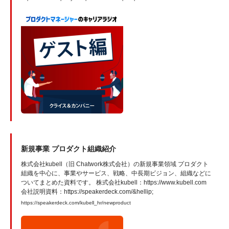
・BPaaSとBPOの違い ・BPaaSの利点 等についてお話いただきまし
e2qkbd0/a-abk86v6
た。 ----------------------------------------------- ご質問、リクエストは下記
からどうぞ https://forms.gle/bvuWWPu1AjAb7Sse6 -----------------------
------------------------ ▼PMキャリアのあれこれはnoteにも！
https://note.com/pdm_kandc/ ----------------------------------------------- 配
信：隔週木曜日11時頃（たまに毎週配信） 出演： 桐谷 豪氏（株式会
社kubell/執行役員 兼 インキュベーション本部長 ） 山本航 （クライ
ス＆カンパニー/コンサルタント） www.kandc.com/eng/?
utm_source=podcast&utm_medium=referral&utm_campaign=pdm
新規事業 プロダクト組織紹介
株式会社kubell（旧 Chatwork株式会社）の新規事業領域 プロダクト
組織を中心に、事業やサービス、戦略、中長期ビジョン、組織などに
ついてまとめた資料です。 株式会社kubell：https://www.kubell.com
会社説明資料：https://speakerdeck.com/&hellip;
https://speakerdeck.com/kubell_hr/newproduct