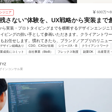

600万〜8
ンジニア
り残さない"体験を、UX戦略から実装ま
から実装・プロトタイピングまでを横断するデザインエンジニ
タイピングの担い手として参画いただきます。クライアントワ
もお任せします。慣れてきたら、ブランド／アプリのリニュー
デザイン組織あり
CDO、CXOが在籍
シリーズA・B
クライアントワーク
など新しいテクノロジーを用いた体験づくりや新規事業開発の推
業成長にコミット
自社事業（BtoB）
フレックス制度
副業OK
出産育児
TYZ
デザインコンサル業