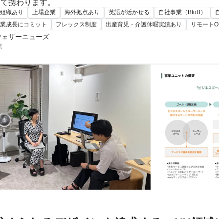
して携わります。
組織あり
上場企業
海外拠点あり
英語が活かせる
自社事業（BtoB）
業成長にコミット
フレックス制度
出産育児・介護休暇実績あり
リモートO
ウェザーニューズ
業