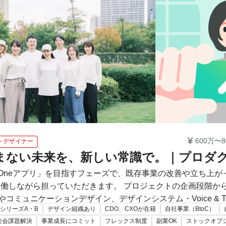

600万〜8
トデザイナー
まない未来を、新しい常識で。｜プロダ
-in-Oneアプリ」を目指すフェーズで、既存事業の改善や立ち上
ただきます。 プロジェクトの企画段階から議論に参加し、ユーザー理解をもとに
計やコミュニケーションデザイン、デザインシステム・Voice &
シリーズA・B
デザイン組織あり
CDO、CXOが在籍
自社事業（BtoC）
ただく想定です。 事業の急成長に伴い、4事業＋新規事業準備中とデザインが事業
社会課題解決
事業成長にコミット
フレックス制度
副業OK
ストックオプ
る場面が広がる中、多様な事業に関わり、デザイナーとしての