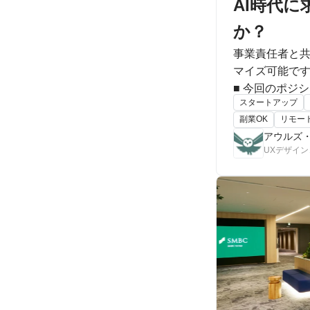
AI時代
か？
事業責任者と共
マイズ可能です
■ 今回のポジ
スタートアップ
などの設計 - 情報構造の設計 - 
副業OK
リモー
業活動全般） 
アウルズ
UXデザイ