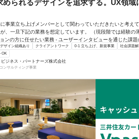
に求められるデザインを追求する。UX領
に事業立ち上げメンバーとして関わっていただきたいと考えて
が、一旦下記の業務を想定しています。 （現段階では経験の
ションの方に任せたい業務 - ユーザーインタビューを通じた課題
デザイン組織あり
クライアントワーク
0-1 立ち上げ、新規事業
社会課題解
プロダクトへの実装 ■ 事業責任者が対応する業務 - プロジェクトの創出（いわゆる営
トOK
- 外部も含めた人材の調達 - プロジェクト初期構想段階での顧客
・ビジネス・パートナーズ株式会社
ンコンサルティング事業