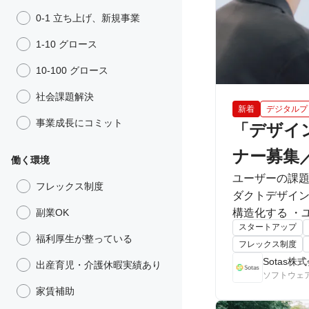
0-1 立ち上げ、新規事業
1-10 グロース
10-100 グロース
社会課題解決
新着
デジタルプ
事業成長にコミット
「デザイ
ナー募集
働く環境
ユーザーの課
フレックス制度
ダクトデザインを担っていただきます。 P
副業OK
構造化する ・ユーザー
スタートアップ
だきたいと考
福利厚生が整っている
フレックス制度
Sotas株
出産育児・介護休暇実績あり
ソフトウェ
家賃補助