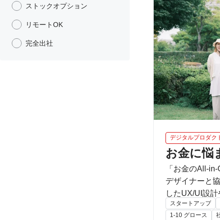
ストックオプション
リモートOK
完全出社
デジタルプロダク
お金に悩
「お金のAll
デザイナーと協働しながら担ってい
したUX/UI設
スタートアップ
で、幅広い業務に手を動かしてい
1-10 グロース
価値に貢献す