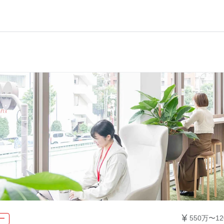

550万〜12
ー