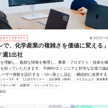

550万〜9
ロダクトデザイナー
ンで、化学産業の複雑さを価値に変える」
／週1出社
題を理解し、複雑な情報を整理し、事業・プロダクト・技術を
dMやエンジニアと対等な立場で議論しながら ・課題を定義する ・情報を
体験を設計する ・UIへ落とし込む ・継続的に改善する この一連のプロセスをリードしてい
シリーズA・B
1人目デザイナー
自社事業（BtoB）
0-1 立ち上げ、新規事業
えています。
リモートOK
副業OK
ストックオプション
式会社
ア