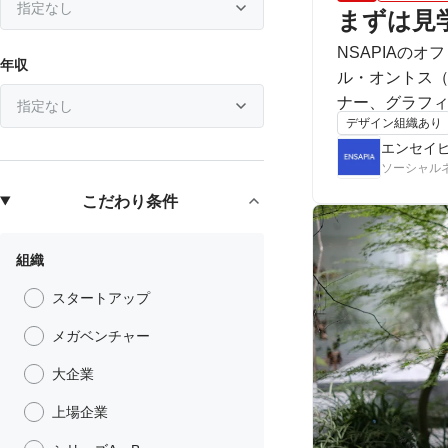

指定なし
まずは見
NSAPIAの
年収
ル・オントス（新し
ナー、グラフィ

指定なし
デザイン組織あり
選考要素はあ
エンセイ
ソーシャル

こだわり条件
組織
スタートアップ
メガベンチャー
大企業
上場企業