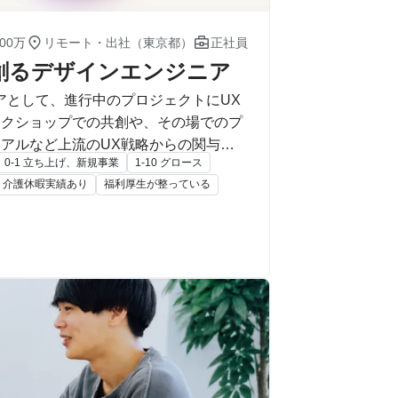


00万
リモート・出社（東京都）
正社員
で創るデザインエンジニア
アとして、進行中のプロジェクトにUX
ークショップでの共創や、その場でのプ
アルなど上流のUX戦略からの関与、
0-1 立ち上げ、新規事業
1-10 グロース
進にも挑戦いただきます。
・介護休暇実績あり
福利厚生が整っている