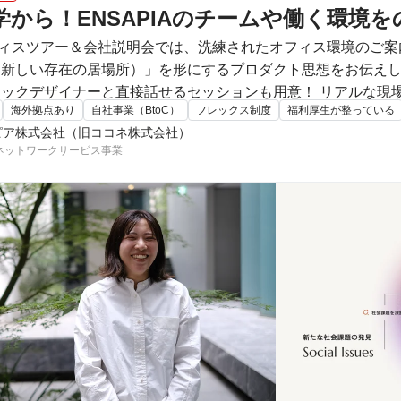
学から！ENSAPIAのチームや働く環境
オフィスツアー＆会社説明会では、洗練されたオフィス環境のご
い存在の居場所）」を形にするプロダクト思想をお伝えします。 当日は現場のUI/
ックデザイナーと直接話せるセッションも用意！ リアルな現
海外拠点あり
自社事業（BtoC）
フレックス制度
福利厚生が整っている
りません。ぜひ気軽に遊びに来てください！
ピア株式会社（旧ココネ株式会社）
ネットワークサービス事業