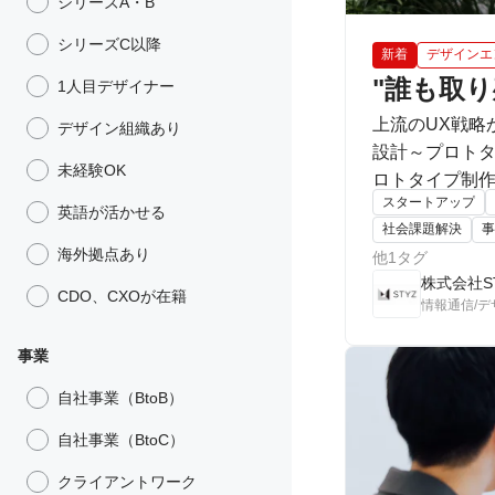
シリーズA・B
シリーズC以降
新着
デザインエ
"誰も取
1人目デザイナー
上流のUX戦略
デザイン組織あり
設計～プロト
未経験OK
ロトタイプ制作
スタートアップ
生成AI・XR
英語が活かせる
社会課題解決
事
海外拠点あり
他1タグ
株式会社S
CDO、CXOが在籍
情報通信/
事業
自社事業（BtoB）
自社事業（BtoC）
クライアントワーク