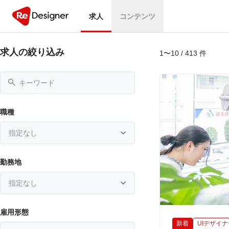
求人
コンテンツ
求人の絞り込み
1〜10 / 413 件

職種

指定なし
勤務地

指定なし
雇用形態
新着
UIデザイナ