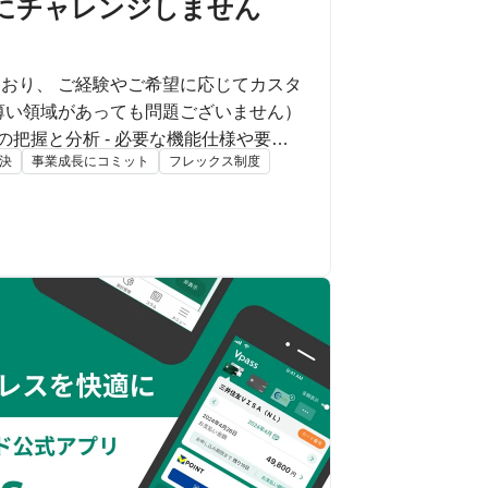
域にチャレンジしません
おり、 ご経験やご希望に応じてカスタ
薄い領域があっても問題ございません）
の把握と分析 - 必要な機能仕様や要件
決
事業成長にコミット
フレックス制度
折衝