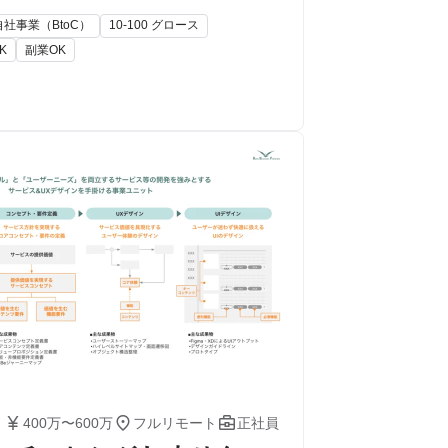
自社事業（BtoC）
10-100 グロース
K
副業OK



400万〜600万
フルリモート
正社員