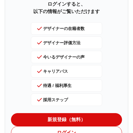
る人が求められるようになりました。

ログインすると、
以下の情報がご覧いただけます
デザイナーの在籍者数
・拠点・プラン・会員層の拡大に伴い多層化するサービス構造を
1（クリエイティブデザイナーのみ。UIUXデザイナーは0）
俯瞰し、一貫性のある体験として設計し直す


デザイナーの在籍者数
・複雑なビジネスルールや料金体系を、ユーザーにとって分かり
やすい構造に整理する

デザイナー評価方法

デザイナー評価方法
・デジタル上の予約体験と自然の中での滞在体験を、一連の流れ
としてつなげる

SANUに対する影響度により等級を設定して、それに対して期初に

・新機能や新プランの検討段階から入り、ユーザー体験の観点で
目標を設定し期末に評価を行います。評価は目標に対する結果と
今いるデザイナーの声
「何をどのように作るべきか」を決める

周囲や他マネージャーからの評価などもあわせて総合的に行いま
す。

キャリアパス
プロダクトの体験品質が、SANUの成長を左右するフェーズ に
入っており、一緒に体験を設計する一人目のデザイナーを探して

キャリアパス
待遇 / 福利厚生
います。
入社された方と相談してキャリアパスを整備していきます。

採用ステップ
今いるデザイナーの声
新規登録（無料）
今後掲載予定です
ログイン