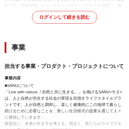
社です。日本全国にセカンドホームのネットワークを展開し、都
市に暮らす人が自然に通い続けるためのインフラを作っていま
ログインして続きを読む
す。

自然に出かけることが特別ではなく日常になる体験を作ろうとし
ています。
事業
強み・特徴
ミッション共感・事業理解が高いエンジニア・プロダクトマネー
ジャーが集まっているのが特徴であり強みです。

担当する事業・プロダクト・プロジェクトについて
SANUというサービスはデジタルプロダクトだけでは完結しませ
ん。土地があり・建築があり・オペレーションがあるといった事
事業内容
業構造を俯瞰しながら、ユーザー体験に向き合って価値を届けて
います。
■SANUについて

「Live with nature. / 自然と共に生きる。」を掲げるSANU<サヌ>
は、⼈と⾃然が共⽣する社会の実現を⽬指すライフスタイルブラ
デザイナーの立ち位置
ンドです。⼈が⾃然と調和し、楽しく健康的にこの地球で暮らし
続けるために必要なことを、新しい⽣活様式の提案を通じて⼈々
所属組織
に発信していきます。

真⾯⽬に、未来の⽣き⽅を考える。明るく、私たちのライフスタ