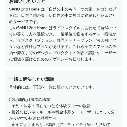
お願いしたいこと
SANU 2nd Home は「自然の中のもう一つの家」をコンセプ
トに、日本全国の美しい自然の中に独自に建築したシェア別
荘サービスです。

このSANU 2nd Home はライフスタイルにあわせて自然の中
での暮らし方を選択でき、一泊単位で宿泊するゲスト宿泊か
ら、サブスクリプション、共同オーナープラン、法人向けプ
ランなど多様なプランがあります。これら全てのプランの予
約〜滞在までのデジタルプロダクトの体験の設計やユーザー
に価値を届けるためのデザインをお任せします。
一緒に解決したい課題
具体的には、下記を一緒に解いていきたいです。

①短期的なUIUXの構築

- 予約・探索・滞在をつなぐ体験フローの設計

- 複雑なビジネスルールや料金体系を、ユーザーにとって分
かりやすい構造に整理する

- 宿泊にとどまらない体験（アクティビティ等）も含めて、