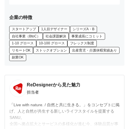
企業の特徴
スタートアップ
1人目デザイナー
シリーズA・B
自社事業（BtoC）
社会課題解決
事業成長にコミット
1-10 グロース
10-100 グロース
フレックス制度
リモートOK
ストックオプション
出産育児・介護休暇実績あり
副業OK
ReDesignerから見た魅力
担当者
「Live with nature. / 自然と共に生きる。」をコンセプトに掲
げ、人と自然が共生する新しいライフスタイルを提案する
SANU。

全国へ拠点拡大とサービスの多様化が進む今、体験品質が事