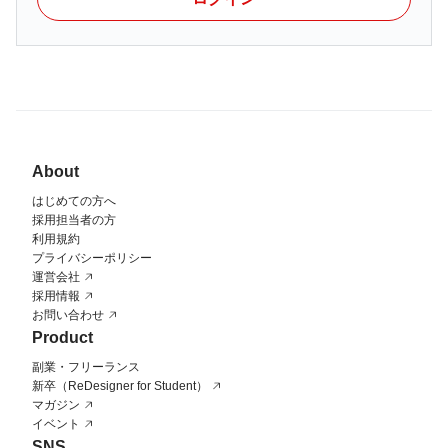
関連リンク
SANU Company Profile
About
SANU Inc. の会社とサービスについて
はじめての方へ
SANUデジタルプロダクト概要
採用担当者の方
利用規約
プライバシーポリシー
運営会社
採用情報
募集要項
お問い合わせ
Product
副業・フリーランス
年収
新卒（ReDesigner for Student）
マガジン
850万〜1100万円
イベント
・給与水準は経験に応じ相談

SNS