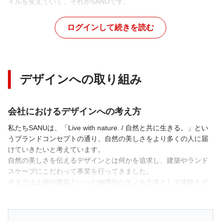
イルを変えていく。それがSANUです。

開発組織
■SANU 2nd home 事業について

ログインして続きを読む
個々のライフスタイルに最適な形で、日本の美しい自然の中に独
自に建築したシェア別荘―「自然の中のもう一つの家」を提供す
関わり方
るサービスです。「Live with nature. / 自然と共に生きる。」をコ
ンセプトに、都市と自然を行き来する新しいライフスタイルを提
デザインへの取り組み
案します。

自然の中の暮らしを1泊から体験できるゲスト宿泊から、必要な分
だけ所有する共同オーナープラン、その他にもサブスクリプショ
ンプランや法人向けのプランなど、ライフスタイルに合わせてプ
会社におけるデザインへの考え方
専任・フルコミット
案件・プロジェクトアサイ
私たちSANUは、「Live with nature. / 自然と共に生きる。」とい
ン
特定のプロダクトやプロジェク
うブランドコンセプトの通り、自然の美しさをより多くの人に届
トの専任として、全てのリソー
案件やプロジェクトごとに都度
けていきたいと考えています。

スを注ぐ
アサインされ、柔軟にリソース
自然の美しさを伝えるデザインとは何かを追求し、建築やランド
を分配する
現在の課題・今後の展望
スケープにこだわって事業を行ってきました。

今までは土地や建築といった物理的なモノを主体として体験をデ
SANUのデジタルプロダクトは、専任のデザイナーがいない中で構
ザインしてきましたが、より多くの人に届けるためにデジタルの
築されてきました。サービスの基盤が整い、拠点が全国に広が
接点のデザインにも力をいれてきたいと考え、今回の募集に至っ
り、プロダクトが多様化する今、体験設計からビジネス構造の整
ています。
理、プロダクトの方向性づくりまで、デザインの視点で広く関わ