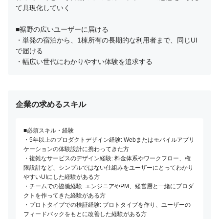
て具現化していく

■裾野の広いユーザーに届ける

・単発の宿泊から、1棟所有の長期的な利用者まで、同じUI
で届ける

・幅広い世代にわかりやすい体験を追求する
企業の求めるスキル
■必須スキル・経験

・5年以上のプロダクトデザイン経験: Webまたはモバイルアプリ
ケーションの体験設計に携わってきた方

・複雑なサービスのデザイン経験: 料金体系やワークフロー、権
限設計など、シンプルではない仕組みをユーザーにとってわかり
やすいUIにした経験がある方

・チームでの協働経験: エンジニアやPM、経営層と一緒にプロダ
クトを作ってきた経験がある方

・プロトタイプでの検証経験: プロトタイプを作り、ユーザーの