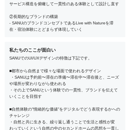
サービス構造を俯瞰して一貫性のある体験として設計し直す

②長期的なブランドの構築

- SANUのブランドコンセプトであるLive with Natureを滞
在・宿泊体験にとどまらず体現していく
私たちのここが面白い
SANUでのUI/UXデザインの特徴は下記です。

■都市から自然まで様々な場面で使われるデザイン

 ・SANUは予約前〜滞在の準備〜滞在中〜滞在後と、ニーズ
や場所が変わりながら使われる

・その上でSANUという体験での一貫性、ブランドを伝えて
いくことを目指す

■自然体験の"情緒的な価値"をデジタルでどう表現するかへの
チャレンジ

・自然と共に生きる、繰り返し通うことで生活と感性が変
わっていくという自然の中のセカンドホームの思想を一貫し