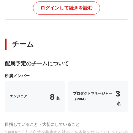
業成長を左右するフェーズを迎えています。

今回募集するのは一人目のUI/UXデザイナー。

ログインして続きを読む
予約から滞在、その先のブランド体験まで一貫して設計し、
プロダクトの方向性づくりにも携われます。デザインの力で
事業そのものの価値を高めたい方におすすめしたい環境で
す。
チーム
配属予定のチームについて
所属メンバー
3
プロダクトマネージャー
8
エンジニア
名
（PdM）
名
目指していること・大切にしていること
SANUは「人と自然が共生する社会」を本気で作ろうとしている会