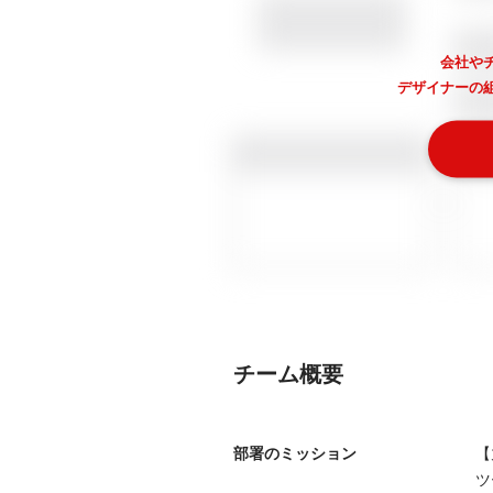
会社や
デザイナーの
チーム概要
部署のミッション
【
ツ