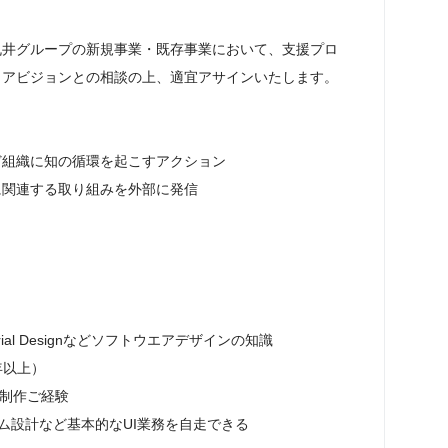
丸井グループの新規事業・既存事業において、支援プロ
アビジョンとの相談の上、適宜アサインいたします。

組織に知の循環を起こすアクション

関連する取り組みを外部に発信

s・Material Designなどソフトウエアデザインの知識

年以上）

の制作ご経験

ム設計など基本的なUI業務を自走できる
